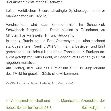
und Abstieg nichts mehr zu schaffen.
Leider verfälschen 3 coronabedingte Spielabsagen anderer
Mannschaften die Tabelle.
Vereinsintern wird das Sommerturnier im Schachklub
Schwabach fortgesetzt. Dabei spielen 8 Teilnehmer 30
Minuten-Partien jeweils Hin- und Rückkampf.
In der 3. Runde konnte Paul Obermeyer den überraschend
stark gestarteten Neuling Willi Grimm 2 mal besiegen und führt
gemeinsam mit Helmut Hetzner die Tabelle mit 5 Punkten an.
Dicht gefolgt von Hans Greul, der gegen Willi Pechan ½ Punkt
abgeben musste .
Am Freitag, 18.9. wird das Turnier um 19:30 im Jugendraum
des TV 48 fortgesetzt. Gäste sind willkommen.
Veröffentlicht von
Helmut Hetzner
, in
1.Mannschaft
.
Beitragsnavigation
← Vereinsmeisterschaft und
1. Mannschaft Vizemeister der
neues Schachturnier ab 28.8.
Bezirksliga I →