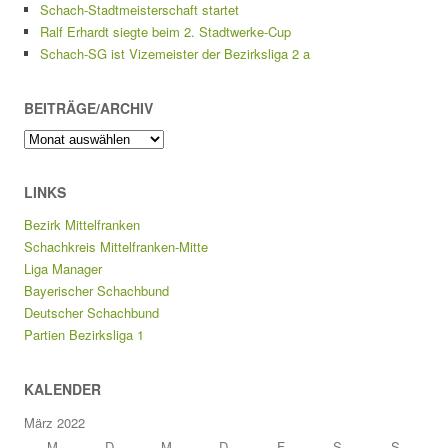
Schach-Stadtmeisterschaft startet
Ralf Erhardt siegte beim 2. Stadtwerke-Cup
Schach-SG ist Vizemeister der Bezirksliga 2 a
BEITRÄGE/ARCHIV
Beiträge/Archiv
LINKS
Bezirk Mittelfranken
Schachkreis Mittelfranken-Mitte
Liga Manager
Bayerischer Schachbund
Deutscher Schachbund
Partien Bezirksliga 1
KALENDER
März 2022
M
D
M
D
F
S
S