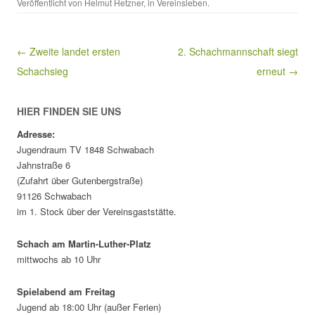
Veröffentlicht von
Helmut Hetzner
, in
Vereinsleben
.
Beitragsnavigation
← Zweite landet ersten
2. Schachmannschaft siegt
Schachsieg
erneut →
HIER FINDEN SIE UNS
Adresse:
Jugendraum TV 1848 Schwabach
Jahnstraße 6
(Zufahrt über Gutenbergstraße)
91126 Schwabach
im 1. Stock über der Vereinsgaststätte.
Schach am Martin-Luther-Platz
mittwochs ab 10 Uhr
Spielabend am Freitag
Jugend ab 18:00 Uhr (außer Ferien)