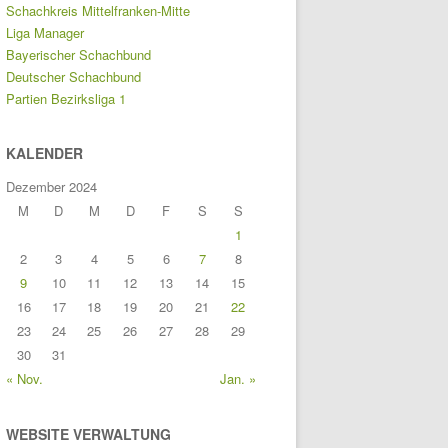
Schachkreis Mittelfranken-Mitte
Liga Manager
Bayerischer Schachbund
Deutscher Schachbund
Partien Bezirksliga 1
KALENDER
Dezember 2024
M
D
M
D
F
S
S
1
2
3
4
5
6
7
8
9
10
11
12
13
14
15
16
17
18
19
20
21
22
23
24
25
26
27
28
29
30
31
« Nov.
Jan. »
WEBSITE VERWALTUNG