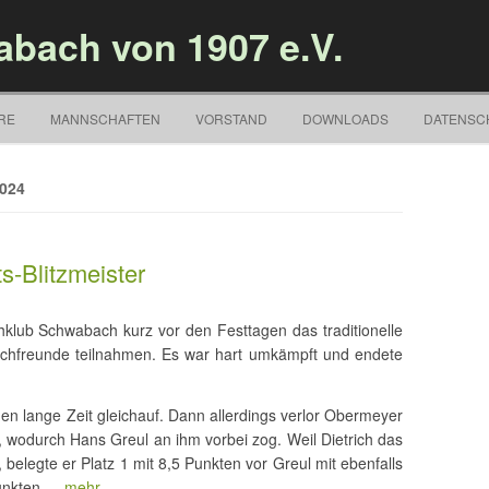
bach von 1907 e.V.
Springe zum Inhalt
RE
MANNSCHAFTEN
VORSTAND
DOWNLOADS
DATENSC
024
s-Blitzmeister
hklub Schwabach kurz vor den Festtagen das traditionelle
achfreunde teilnahmen. Es war hart umkämpft und endete
en lange Zeit gleichauf. Dann allerdings verlor Obermeyer
t, wodurch Hans Greul an ihm vorbei zog. Weil Dietrich das
belegte er Platz 1 mit 8,5 Punkten vor Greul mit ebenfalls
Punkten.…
mehr