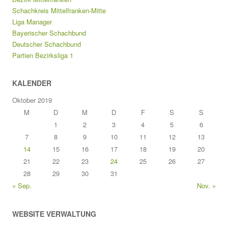
Schachkreis Mittelfranken-Mitte
Liga Manager
Bayerischer Schachbund
Deutscher Schachbund
Partien Bezirksliga 1
KALENDER
Oktober 2019
M
D
M
D
F
S
S
1
2
3
4
5
6
7
8
9
10
11
12
13
14
15
16
17
18
19
20
21
22
23
24
25
26
27
28
29
30
31
« Sep.
Nov. »
WEBSITE VERWALTUNG